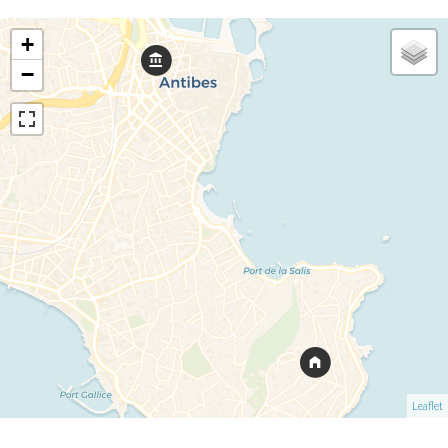
+
−
Leaflet